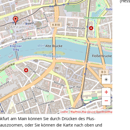
(Hess
+
−
|
,
Leaflet
MapPress
Map data (c) OpenStreetMap
ankfurt am Main können Sie durch Drücken des Plus-
erauszoomen, oder Sie können die Karte nach oben und